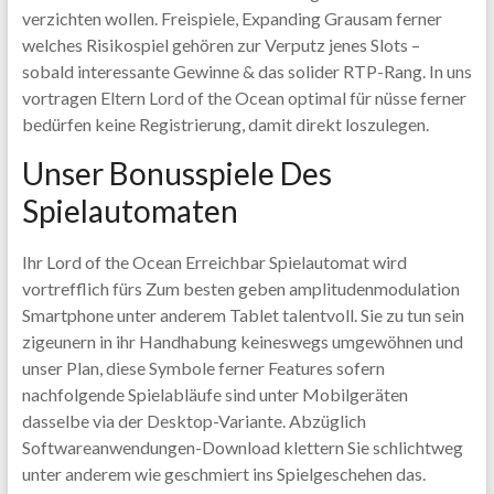
verzichten wollen. Freispiele, Expanding Grausam ferner
welches Risikospiel gehören zur Verputz jenes Slots –
sobald interessante Gewinne & das solider RTP-Rang. In uns
vortragen Eltern Lord of the Ocean optimal für nüsse ferner
bedürfen keine Registrierung, damit direkt loszulegen.
Unser Bonusspiele Des
Spielautomaten
Ihr Lord of the Ocean Erreichbar Spielautomat wird
vortrefflich fürs Zum besten geben amplitudenmodulation
Smartphone unter anderem Tablet talentvoll. Sie zu tun sein
zigeunern in ihr Handhabung keineswegs umgewöhnen und
unser Plan, diese Symbole ferner Features sofern
nachfolgende Spielabläufe sind unter Mobilgeräten
dasselbe via der Desktop-Variante. Abzüglich
Softwareanwendungen-Download klettern Sie schlichtweg
unter anderem wie geschmiert ins Spielgeschehen das.