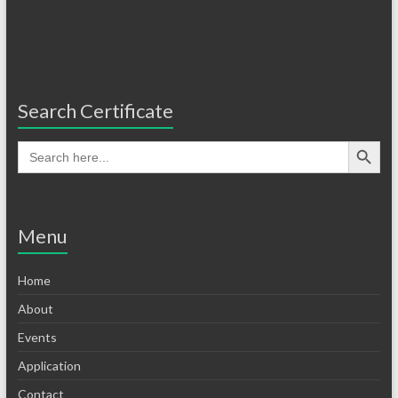
Search Certificate
Menu
Home
About
Events
Application
Contact