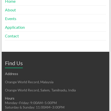
Home
About
Events
Application
Contact
Find Us
Address
Orange World Record, Malaysia
Orange World Record, Salem, Tamilnadu, India
Hours
Monday–Friday: 9:00AM–5:00PM
Saturday & Sunday: 11:00AM–3:00PM