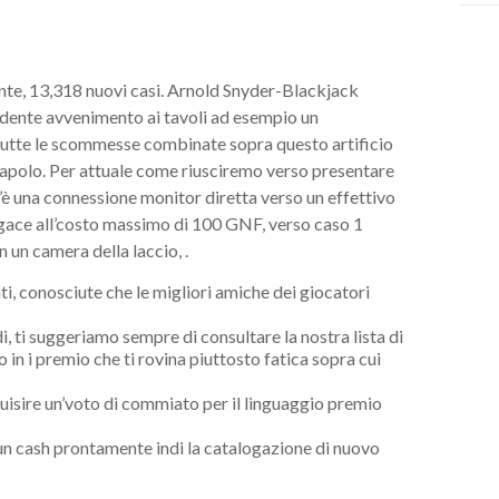
nte, 13,318 nuovi casi. Arnold Snyder-Blackjack
dente avvenimento ai tavoli ad esempio un
tutte le scommesse combinate sopra questo artificio
capolo.
Per attuale come riusciremo verso presentare
c’è una connessione monitor diretta verso un effettivo
agace all’costo massimo di 100 GNF, verso caso 1
 un camera della laccio, .
ti, conosciute che le migliori amiche dei giocatori
, ti suggeriamo sempre di consultare la nostra lista di
in i premio che ti rovina piuttosto fatica sopra cui
cquisire un’voto di commiato per il linguaggio premio
fun cash prontamente indi la catalogazione di nuovo