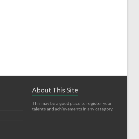
About This Site
This may be a good place to register your
talents and achievements in any category.