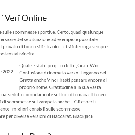
i Veri Online
re sulle scommesse sportive. Certo, quasi qualunque i
ersione del sé situazione ad esempio è possibile
rivato di fondo siti stranieri, ci si interroga sempre
otenziali vincite.
Quale è stato proprio detto, GratoWin
Confusione è rinomato verso il inganno del
Gratta anche Vinci, basti pensare ancora al
proprio nome. Gratitudine alla sua vasta
rtuna, seduto comodamente sul tuo ottomana. Il tenero
i di scommesse sul zampata anche… Gli esperti
nte i migliori consigli sulle scommesse
re per diverse versioni di Baccarat, Blackjack