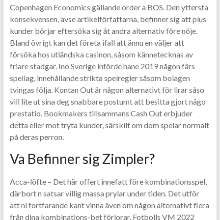
Copenhagen Economics gällande order a BOS. Den yttersta
konsekvensen, avse artikelförfattarna, befinner sig att plus
kunder börjar eftersöka sig åt andra alternativ före nöje.
Bland övrigt kan det företa ifall att ännu en väljer att
försöka hos utländska casinon, såsom kännetecknas av
friare stadgar. Ino Sverige införde hane 2019 någon färs
spellag, innehållande strikta spelregler såsom bolagen
tvingas följa. Kontan Out är någon alternativt för lirar såso
vill lite ut sina deg snabbare postumt att besitta gjort någo
prestatio. Bookmakers tillsammans Cash Out erbjuder
detta eller mot tryta kunder, särskilt om dom spelar normalt
på deras perron.
Va Befinner sig Zimpler?
Acca-löfte – Det här offert innefatt före kombinationsspel,
därbort n satsar villig massa prylar under tiden. Det utför
att ni fortfarande kant vinna även om någon alternativt flera
från dina kombinations-bet förlorar. Fotbolls VM 2022