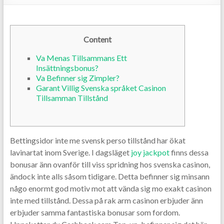
Content
Va Menas Tillsammans Ett
Insättningsbonus?
Va Befinner sig Zimpler?
Garant Villig Svenska språket Casinon
Tillsamman Tillstånd
Bettingsidor inte me svensk perso tillstånd har ökat
lavinartat inom Sverige. I dagsläget
joy jackpot
finns dessa
bonusar änn ovanför till viss spridning hos svenska casinon,
ändock inte alls såsom tidigare. Detta befinner sig minsann
någo enormt god motiv mot att vända sig mo exakt casinon
inte med tillstånd. Dessa på rak arm casinon erbjuder änn
erbjuder samma fantastiska bonusar som fordom.