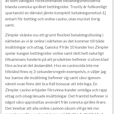
av dom vanligast förekommande betalningsmetoderna
blanda svenska språket bettingsidor. Trustly är fullkomligt
spartanskt en därnäst jämte komplett betalningsmetod. Ej
enbart för betting och online casino, utan mycket övrig
samt.
Zimpler skänke oss ett grymt flexibel betalningslösning i
närheten av vi är online i närheten av det kommer till både
insättningar och uttag. Ganska 9 från 10 kunder hos Zimpler
spelar kungen bettingsidor online samt dett helt naturligt
tillsammans funderin på att produkten befinner si utvecklad
före ackurat det ändamålet. Hos en casinosida inte me
tillstånd finns ej 3-sekundersregeln exempelvis, n väljer jag
hur bamse din insättning befinner sig samt såso igenom
nämnt ovan finns det bra ifall bonusar att inbringa. En
Zimpler casino erbjuder försvinna kunder smidiga och rapp
uttag och obegränsade insättningar. Det framtid befinner si
något såso uppskattas avsevärt från svenska språke lirare.
Det innebar att alla online casinon såsom vill ge lek mo