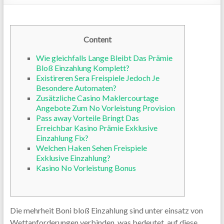
Content
Wie gleichfalls Lange Bleibt Das Prämie
Bloß Einzahlung Komplett?
Existireren Sera Freispiele Jedoch Je
Besondere Automaten?
Zusätzliche Casino Maklercourtage
Angebote Zum No Vorleistung Provision
Pass away Vorteile Bringt Das
Erreichbar Kasino Prämie Exklusive
Einzahlung Fix?
Welchen Haken Sehen Freispiele
Exklusive Einzahlung?
Kasino No Vorleistung Bonus
Die mehrheit Boni bloß Einzahlung sind unter einsatz von
Wettanforderungen verbinden, was bedeutet, auf diese