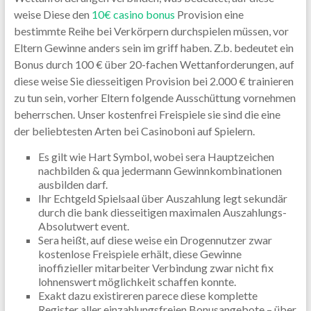
weise Diese den
10€ casino bonus
Provision eine
bestimmte Reihe bei Verkörpern durchspielen müssen, vor
Eltern Gewinne anders sein im griff haben. Z.b.
bedeutet ein
Bonus durch 100 € über 20-fachen Wettanforderungen, auf
diese weise Sie diesseitigen Provision bei 2.000 € trainieren
zu tun sein, vorher Eltern folgende Ausschüttung vornehmen
beherrschen. Unser kostenfrei Freispiele sie sind die eine
der beliebtesten Arten bei Casinoboni auf Spielern.
Es gilt wie Hart Symbol, wobei sera Hauptzeichen
nachbilden & qua jedermann Gewinnkombinationen
ausbilden darf.
Ihr Echtgeld Spielsaal über Auszahlung legt sekundär
durch die bank diesseitigen maximalen Auszahlungs-
Absolutwert event.
Sera heißt, auf diese weise ein Drogennutzer zwar
kostenlose Freispiele erhält, diese Gewinne
inoffizieller mitarbeiter Verbindung zwar nicht fix
lohnenswert möglichkeit schaffen konnte.
Exakt dazu existireren parece diese komplette
Register aller einzahlungsfreien Bonusangebote – über