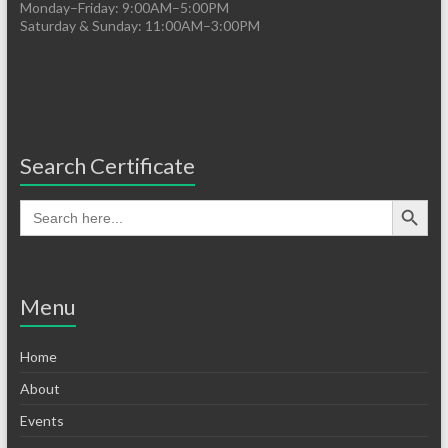
Monday–Friday: 9:00AM–5:00PM
Saturday & Sunday: 11:00AM–3:00PM
Search Certificate
Menu
Home
About
Events