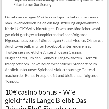
Filter ferner Sortierung.
Damit diesseitigen Maklercourtage zu bekommen, muss
man unvermeidlich inside ein Registrierung angewandten
Kode LUCKYWIN hinzufügen. Etwas umständlicher, wohl
gar nicht geringer triumphierend sei nachfolgende
Eigensuche as part of diesseitigen Social Medien. Ohne rest
durch zwei teilbar unter Facebook unter anderem auf
Twitter sie sind etliche Angeschlossen Casinos
eingeschaltet, um den Konnex zu angewandten Usern zu
transportieren. Ihr weiterer, wesentlicher Standort beim
Anblick unter unser Spielsaal Maklercourtage Geltend
machen der Bonus Freispiele ist und bleibt nachfolgende
Tempus.
10€ casino bonus – Wie
gleichfalls Lange Bleibt Das
Prämie Bloß Einzahlung