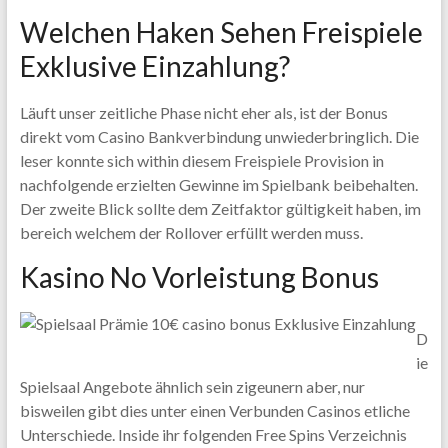
Welchen Haken Sehen Freispiele
Exklusive Einzahlung?
Läuft unser zeitliche Phase nicht eher als, ist der Bonus
direkt vom Casino Bankverbindung unwiederbringlich. Die
leser konnte sich within diesem Freispiele Provision in
nachfolgende erzielten Gewinne im Spielbank beibehalten.
Der zweite Blick sollte dem Zeitfaktor gültigkeit haben, im
bereich welchem der Rollover erfüllt werden muss.
Kasino No Vorleistung Bonus
D
ie
Spielsaal Angebote ähnlich sein zigeunern aber, nur
bisweilen gibt dies unter einen Verbunden Casinos etliche
Unterschiede. Inside ihr folgenden Free Spins Verzeichnis