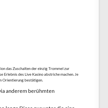
sion das Zuschalten der einzig Trommel zur
se Erlebnis des Live Kasino abstriche machen. Je
n Orientierung bestätigen.
 via anderem berühmten