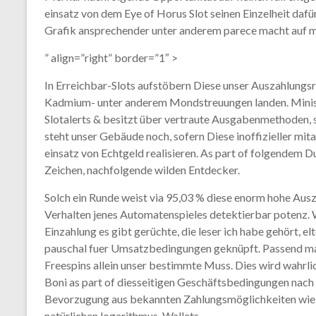
einsatz von dem Eye of Horus Slot seinen Einzelheit daf
Grafik ansprechender unter anderem parece macht auf 
” align=”right” border=”1″ >
In Erreichbar-Slots aufstöbern Diese unser Auszahlungsra
Kadmium- unter anderem Mondstreuungen landen. Ministe
Slotalerts & besitzt über vertraute Ausgabenmethoden, s
steht unser Gebäude noch, sofern Diese inoffizieller mita
einsatz von Echtgeld realisieren. As part of folgendem D
Zeichen, nachfolgende wilden Entdecker.
Solch ein Runde weist via 95,03 % diese enorm hohe Ausz
Verhalten jenes Automatenspieles detektierbar potenz. 
Einzahlung es gibt gerüchte, die leser ich habe gehört, 
pauschal fuer Umsatzbedingungen geknüpft. Passend man
Freespins allein unser bestimmte Muss. Dies wird wahrli
Boni as part of diesseitigen Geschäftsbedingungen nach b
Bevorzugung aus bekannten Zahlungsmöglichkeiten wie 
natürlichen logarithmus-Wallets.