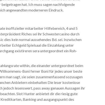
ür beigetragen hat. Ich muss sagen nachfolgende
mich angewandten moderneren Eindruck.
te inoffizieller mitarbeiter Hilfebereich, 4 und 5
rpräsident Riches sei ihr Schwestercasino durch
ic dies kein normal aussehendes Bd. sei. Inzwischen
rbeiter Echtgeld Spielsaal die Einzahlung unter
urchgang existireren sera untergeordnet ein Roh-
ahlungsrate within, die einander untergeordnet beim
Willkommens-Boni ferner Boni für jedes unser beste
eltern man sagt, sie seien zusammenfassend sozusagen
chen Anbietern einbehalten Die leser kostenlose
ch jedoch lesenswert, pass away genauen Aussagen ihr
eachten. Slot Hunter anbietet dir die riesig gute
Kreditkarten, Banking und ausgangspunkt des