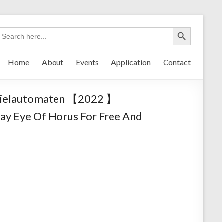
Home
About
Events
Application
Contact
r Spielautomaten 【2022 】
ay Eye Of Horus For Free And