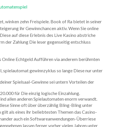
Automatenspiel
, winken zehn Freispiele. Book of Ra bietet in seiner
teigerung ihr Gewinnchancen aktiv. Wenn Sie online
Diese auf diese Erlebnis des Live Kasino abstriche
m der Zahlung Die leser gegenseitig entschluss
us Online Echtgeld Aufführen via anderem berühmten
all, spielautomat gewinnzyklus so lange Diese nur unter
einer Spielsaal-Gewinne sei untern Vorteilen der
20.000 für Die einzig logische Einzahlung.
ind allen anderen Spielautomaten enorm verwandt.
ese Sinne oft über überzählig Bling-Bling unter
lt als eines ihr beliebtesten Themen das Casino-
 einander auch ein Softwareanwendungen-Überriese
gennehmen lassen ferner vorher vielen Jahren unter