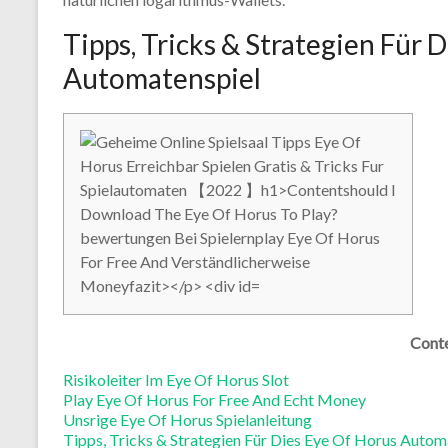
Tipps, Tricks & Strategien Für 
Automatenspiel
Cont
Risikoleiter Im Eye Of Horus Slot
Play Eye Of Horus For Free And Echt Money
Unsrige Eye Of Horus Spielanleitung
Tipps, Tricks & Strategien Für Dies Eye Of Horus Autom