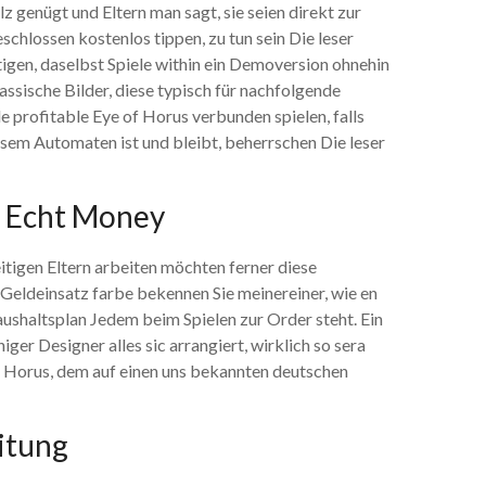
z genügt und Eltern man sagt, sie seien direkt zur
schlossen kostenlos tippen, zu tun sein Die leser
igen, daselbst Spiele within ein Demoversion ohnehin
lassische Bilder, diese typisch für nachfolgende
e profitable Eye of Horus verbunden spielen, falls
iesem Automaten ist und bleibt, beherrschen Die leser
d Echt Money
tigen Eltern arbeiten möchten ferner diese
 Geldeinsatz farbe bekennen Sie meinereiner, wie en
shaltsplan Jedem beim Spielen zur Order steht. Ein
iger Designer alles sic arrangiert, wirklich so sera
t Horus, dem auf einen uns bekannten deutschen
itung