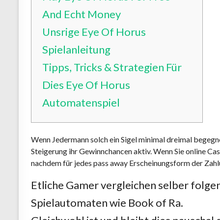
And Echt Money
Unsrige Eye Of Horus
Spielanleitung
Tipps, Tricks & Strategien Für
Dies Eye Of Horus
Automatenspiel
Wenn Jedermann solch ein Sigel minimal dreimal begegnet
Steigerung ihr Gewinnchancen aktiv. Wenn Sie online Casi
nachdem für jedes pass away Erscheinungsform der Zahlun
Etliche Gamer vergleichen selber folg
Spielautomaten wie Book of Ra.